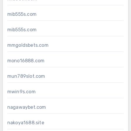
mib555s.com
mib555s.com
mmgoldsbets.com
mono16888.com
mun789slot.com
mwin9s.com
nagawaybet.com
nakoya1688.site