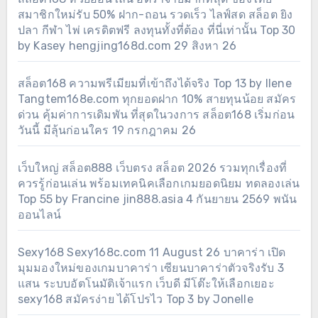
สมาชิกใหม่รับ 50% ฝาก-ถอน รวดเร็ว ไลฟ์สด สล็อต ยิง
ปลา กีฬา ไพ่ เครดิตฟรี ลงทุนทั้งที่ต้อง ที่นี่เท่านั้น Top 30
by Kasey hengjing168d.com 29 สิงหา 26
สล็อต168 ความพรีเมียมที่เข้าถึงได้จริง Top 13 by Ilene
Tangtem168e.com ทุกยอดฝาก 10% สายทุนน้อย สมัคร
ด่วน คุ้มค่าการเดิมพัน ที่สุดในวงการ สล็อต168 เริ่มก่อน
วันนี้ มีลุ้นก่อนใคร 19 กรกฎาคม 26
เว็บใหญ่ สล็อต888 เว็บตรง สล็อต 2026 รวมทุกเรื่องที่
ควรรู้ก่อนเล่น พร้อมเทคนิคเลือกเกมยอดนิยม ทดลองเล่น
Top 55 by Francine jin888.asia 4 กันยายน 2569 พนัน
ออนไลน์
Sexy168 Sexy168c.com 11 August 26 บาคาร่า เปิด
มุมมองใหม่ของเกมบาคาร่า เซียนบาคาร่าตัวจริงรับ 3
แสน ระบบอัตโนมัติเจ้าแรก เว็บดี มีโต๊ะให้เลือกเยอะ
sexy168 สมัครง่าย ได้โปรไว Top 3 by Jonelle