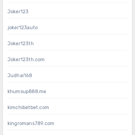
Joker123
joker123auto
Joker123th
Joker123th.com
Judhai168
khumsup888.me
kimchibetbet.com
kingromans789.com