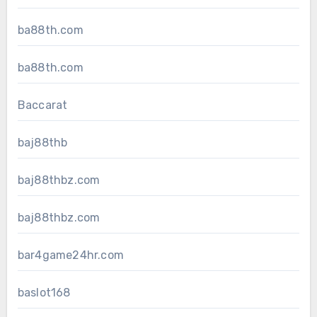
ba88th.com
ba88th.com
Baccarat
baj88thb
baj88thbz.com
baj88thbz.com
bar4game24hr.com
baslot168