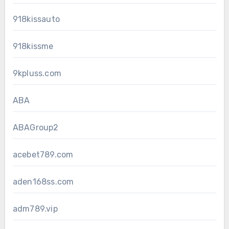
918kissauto
918kissme
9kpluss.com
ABA
ABAGroup2
acebet789.com
aden168ss.com
adm789.vip