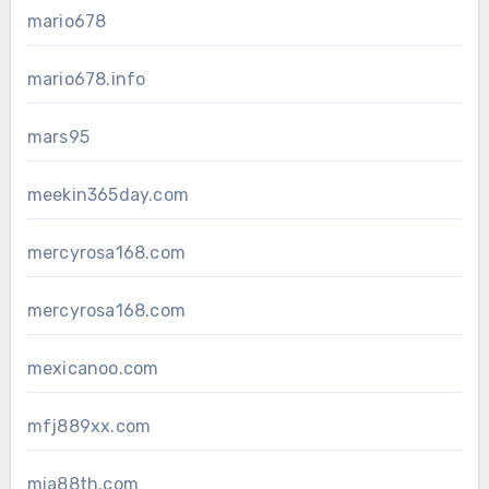
mario678
mario678.info
mars95
meekin365day.com
mercyrosa168.com
mercyrosa168.com
mexicanoo.com
mfj889xx.com
mia88th.com