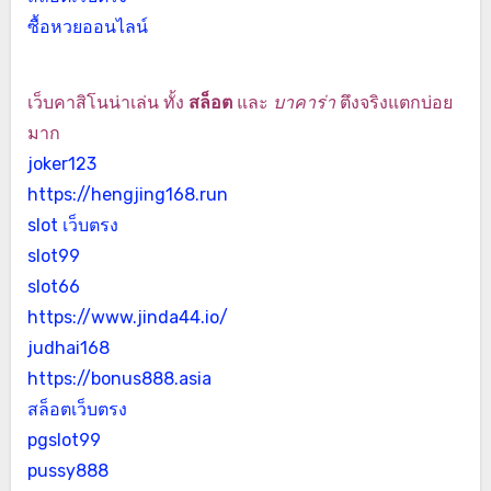
ซื้อหวยออนไลน์
เว็บคาสิโนน่าเล่น ทั้ง
สล็อต
และ
บาคาร่า
ตึงจริงแตกบ่อย
มาก
joker123
https://hengjing168.run
slot เว็บตรง
slot99
slot66
https://www.jinda44.io/
judhai168
https://bonus888.asia
สล็อตเว็บตรง
pgslot99
pussy888