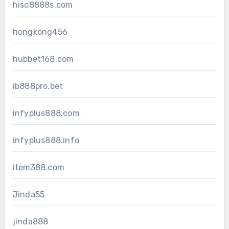
hiso8888s.com
hongkong456
hubbet168.com
ib888pro.bet
infyplus888.com
infyplus888.info
item388.com
Jinda55
jinda888