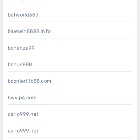
betworld369
bluewin8888.info
bonanza99
bonus888
boonlert1688.com
bwvip4.com
carlo999.net
carlo999.net