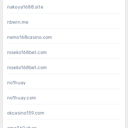
nakoya1688.site
nbwin.me
nemo168casino.com
niseko168bet.com
niseko168bet.com
no1huay
no1huay.com
okcasino159.com