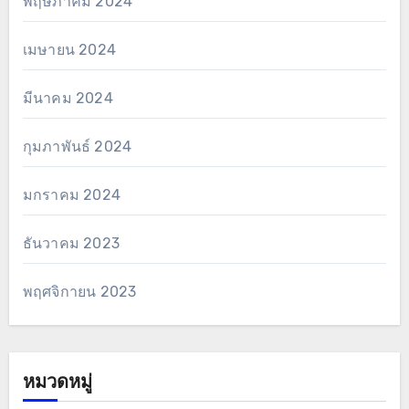
พฤษภาคม 2024
เมษายน 2024
มีนาคม 2024
กุมภาพันธ์ 2024
มกราคม 2024
ธันวาคม 2023
พฤศจิกายน 2023
หมวดหมู่