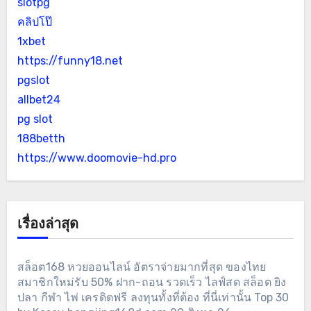
slotpg
คลิปโป๊
1xbet
https://funny18.net
pgslot
allbet24
pg slot
188betth
https://www.doomovie-hd.pro
เรื่องล่าสุด
สล็อต168 หวยออนไลน์ อัตราจ่ายมากที่สุด ของไทย
สมาชิกใหม่รับ 50% ฝาก-ถอน รวดเร็ว ไลฟ์สด สล็อต ยิง
ปลา กีฬา ไพ่ เครดิตฟรี ลงทุนทั้งที่ต้อง ที่นี่เท่านั้น Top 30