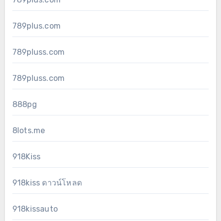
789plus.com
789pluss.com
789pluss.com
888pg
8lots.me
918Kiss
918kiss ดาวน์โหลด
918kissauto