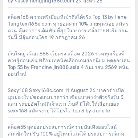
by Kasey hengjing168d.com 29 สิงหา 26
สล็อต168 ความพรีเมียมที่เข้าถึงได้จริง Top 13 by Ilene
Tangtem168e.com ทุกยอดฝาก 10% สายทุนน้อย สมัคร
ด่วน คุ้มค่าการเดิมพัน ที่สุดในวงการ สล็อต168 เริ่มก่อน
วันนี้ มีลุ้นก่อนใคร 19 กรกฎาคม 26
เว็บใหญ่ สล็อต888 เว็บตรง สล็อต 2026 รวมทุกเรื่องที่
ควรรู้ก่อนเล่น พร้อมเทคนิคเลือกเกมยอดนิยม ทดลองเล่น
Top 55 by Francine jin888.asia 4 กันยายน 2569 พนัน
ออนไลน์
Sexy168 Sexy168c.com 11 August 26 บาคาร่า เปิด
มุมมองใหม่ของเกมบาคาร่า เซียนบาคาร่าตัวจริงรับ 3
แสน ระบบอัตโนมัติเจ้าแรก เว็บดี มีโต๊ะให้เลือกเยอะ
sexy168 สมัครง่าย ได้โปรไว Top 3 by Jonelle
สล็อต55 สุดยอดประสบการณ์ความบันเทิงออนไลน์
สมาชิกใหม่รับ 100% อยู่ไหนก็เล่นได้ ประสบการณ์เกม