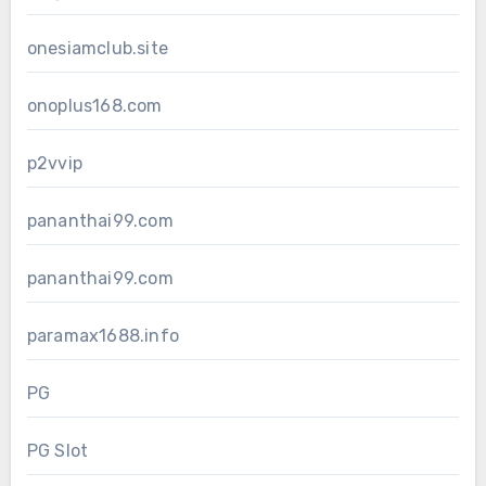
onesiamclub.site
onoplus168.com
p2vvip
pananthai99.com
pananthai99.com
paramax1688.info
PG
PG Slot