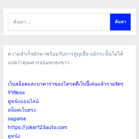
ค้นหา
สำหรับ:
ความสำเร็จมักมาพร้อมกับการสูญเสีย แม้กระนั้นไม่ได้
แปลว่าคุณควรยอมยกธงขาว
เว็บสล็อตและบาคาร่าของโครตดีเว็บนี้เล่นแล้วรวยจัดๆ
918kiss
ดูหนังออนไลน์
สล็อตเว็บตรง
sagame
https://joker123auto.com
ดูหนัง