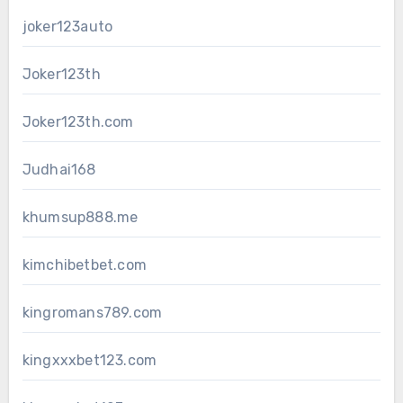
joker123auto
Joker123th
Joker123th.com
Judhai168
khumsup888.me
kimchibetbet.com
kingromans789.com
kingxxxbet123.com