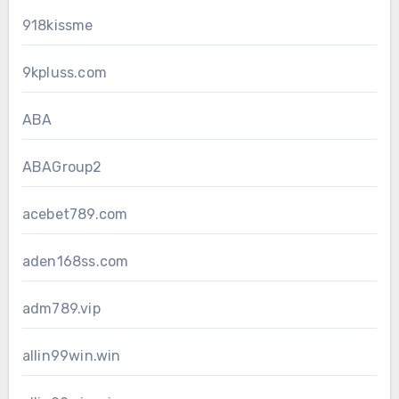
918kissme
9kpluss.com
ABA
ABAGroup2
acebet789.com
aden168ss.com
adm789.vip
allin99win.win