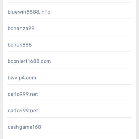
bluewin8888.info
bonanza99
bonus888
boonlert1688.com
bwvip4.com
carlo999.net
carlo999.net
cashgame168