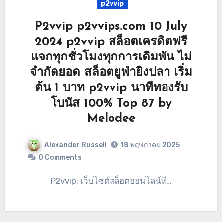
p2vvip
P2vvip p2vvips.com 10 July
2024 p2vvip สล็อตเครดิตฟรี
แจกทุกชั่วโมงทุกการเดิมพัน ไม่
จำกัดยอด สล็อตยูฟ่ายิงปลา เริ่ม
ต้น 1 บาท p2vvip นาทีทองรับ
โบนัส 100% Top 87 by
Melodee
Alexander Russell
18 พฤษภาคม 2025
0 Comments
P2vvip: เว็บไซต์สล็อตออนไลน์ที…