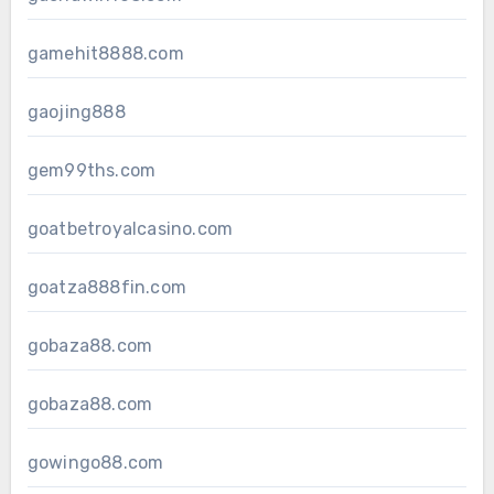
gamehit8888.com
gaojing888
gem99ths.com
goatbetroyalcasino.com
goatza888fin.com
gobaza88.com
gobaza88.com
gowingo88.com