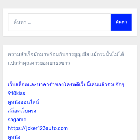
ค้นหา
สำหรับ:
ความสำเร็จมักมาพร้อมกับการสูญเสีย แม้กระนั้นไม่ได้
แปลว่าคุณควรยอมยกธงขาว
เว็บสล็อตและบาคาร่าของโครตดีเว็บนี้เล่นแล้วรวยจัดๆ
918kiss
ดูหนังออนไลน์
สล็อตเว็บตรง
sagame
https://joker123auto.com
ดูหนัง