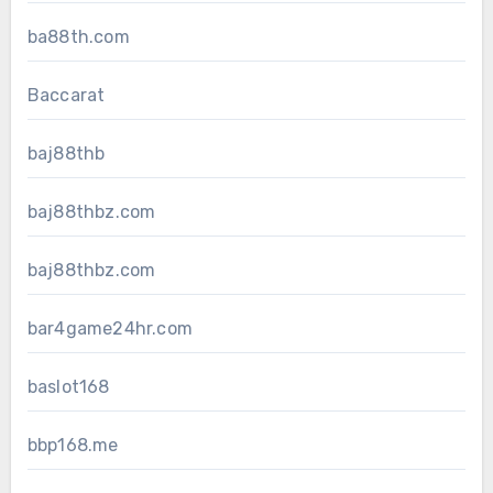
ba88th.com
Baccarat
baj88thb
baj88thbz.com
baj88thbz.com
bar4game24hr.com
baslot168
bbp168.me