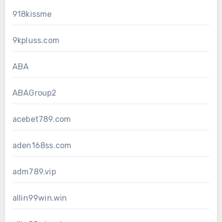
918kissme
9kpluss.com
ABA
ABAGroup2
acebet789.com
aden168ss.com
adm789.vip
allin99win.win