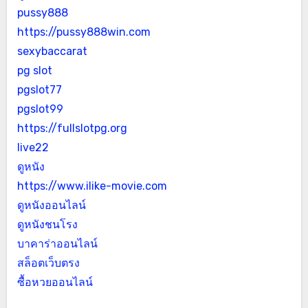
pussy888
https://pussy888win.com
sexybaccarat
pg slot
pgslot77
pgslot99
https://fullslotpg.org
live22
ดูหนัง
https://www.ilike-movie.com
ดูหนังออนไลน์
ดูหนังชนโรง
บาคาร่าออนไลน์
สล็อตเว็บตรง
ซื้อหวยออนไลน์