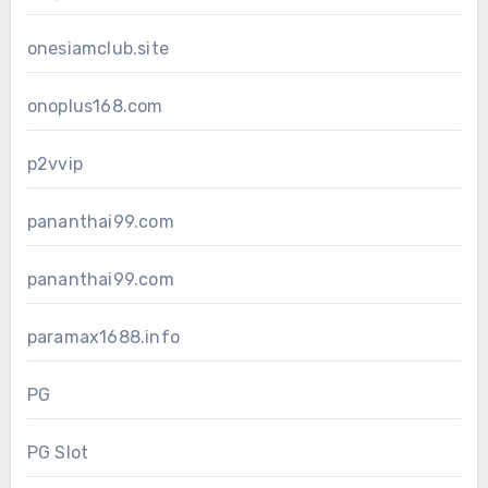
onesiamclub.site
onoplus168.com
p2vvip
pananthai99.com
pananthai99.com
paramax1688.info
PG
PG Slot