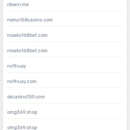
nbwin.me
nemo168casino.com
niseko168bet.com
niseko168bet.com
no1huay
no1huay.com
okcasino159.com
omg369.shop
omg369.shop