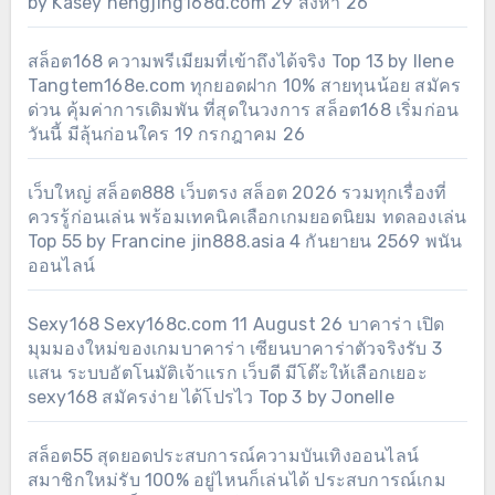
by Kasey hengjing168d.com 29 สิงหา 26
สล็อต168 ความพรีเมียมที่เข้าถึงได้จริง Top 13 by Ilene
Tangtem168e.com ทุกยอดฝาก 10% สายทุนน้อย สมัคร
ด่วน คุ้มค่าการเดิมพัน ที่สุดในวงการ สล็อต168 เริ่มก่อน
วันนี้ มีลุ้นก่อนใคร 19 กรกฎาคม 26
เว็บใหญ่ สล็อต888 เว็บตรง สล็อต 2026 รวมทุกเรื่องที่
ควรรู้ก่อนเล่น พร้อมเทคนิคเลือกเกมยอดนิยม ทดลองเล่น
Top 55 by Francine jin888.asia 4 กันยายน 2569 พนัน
ออนไลน์
Sexy168 Sexy168c.com 11 August 26 บาคาร่า เปิด
มุมมองใหม่ของเกมบาคาร่า เซียนบาคาร่าตัวจริงรับ 3
แสน ระบบอัตโนมัติเจ้าแรก เว็บดี มีโต๊ะให้เลือกเยอะ
sexy168 สมัครง่าย ได้โปรไว Top 3 by Jonelle
สล็อต55 สุดยอดประสบการณ์ความบันเทิงออนไลน์
สมาชิกใหม่รับ 100% อยู่ไหนก็เล่นได้ ประสบการณ์เกม