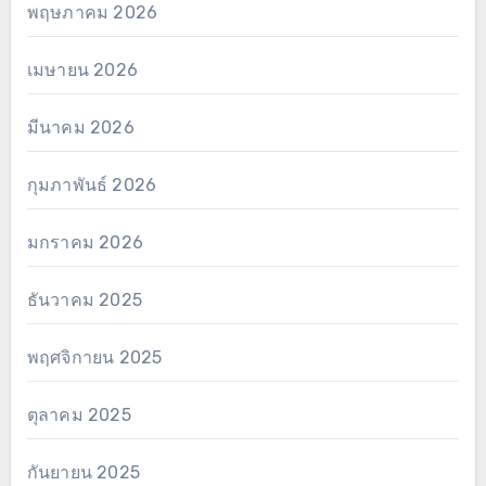
พฤษภาคม 2026
เมษายน 2026
มีนาคม 2026
กุมภาพันธ์ 2026
มกราคม 2026
ธันวาคม 2025
พฤศจิกายน 2025
ตุลาคม 2025
กันยายน 2025