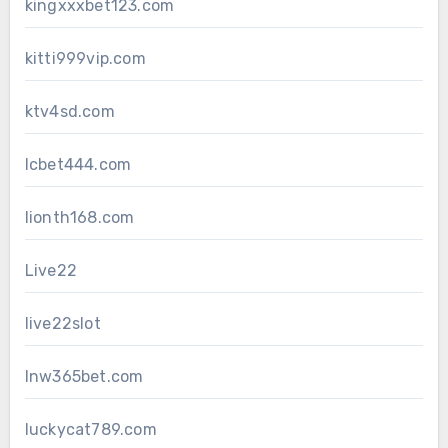
kingxxxbet123.com
kitti999vip.com
ktv4sd.com
lcbet444.com
lionth168.com
Live22
live22slot
lnw365bet.com
luckycat789.com