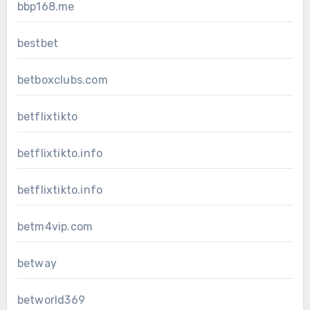
bbp168.me
bestbet
betboxclubs.com
betflixtikto
betflixtikto.info
betflixtikto.info
betm4vip.com
betway
betworld369