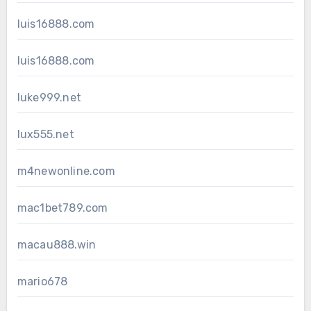
luis16888.com
luis16888.com
luke999.net
lux555.net
m4newonline.com
mac1bet789.com
macau888.win
mario678