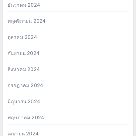
ธันวาคม 2024
พฤศจิกายน 2024
ตุลาคม 2024
กันยายน 2024
สิงหาคม 2024
กรกฎาคม 2024
มิถุนายน 2024
พฤษภาคม 2024
เมษายน 2024