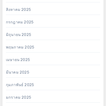
สิงหาคม 2025
กรกฎาคม 2025
มิถุนายน 2025
พฤษภาคม 2025
เมษายน 2025
มีนาคม 2025
กุมภาพันธ์ 2025
มกราคม 2025