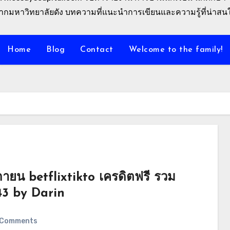
ากมหาวิทยาลัยดัง บทความที่แนะนำการเขียนและความรู้ที่น่าสน
Home
Blog
Contact
Welcome to the family!
ิกายน betflixtikto เครดิตฟรี รวม
 43 by Darin
 Comments