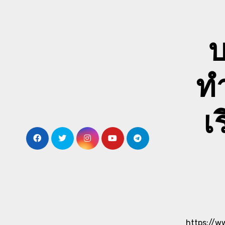
Skip
to
content
บ
ท
เ
https://w