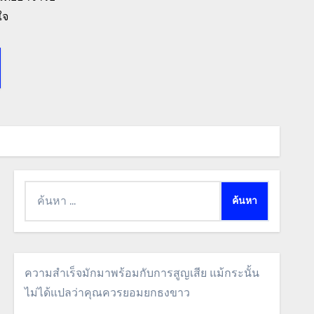
ใจ
ค้นหา
สำหรับ:
ความสำเร็จมักมาพร้อมกับการสูญเสีย แม้กระนั้น
ไม่ได้แปลว่าคุณควรยอมยกธงขาว