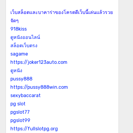
เว็บสล็อตและบาคาร่าของโครตดีเว็บนี้เล่นแล้วรวย
จัดๆ
918kiss
ดูหนังออนไลน์
สล็อตเว็บตรง
sagame
https://joker123auto.com
ดูหนัง
pussy888
https://pussy888win.com
sexybaccarat
pg slot
pgslot77
pgslot99
https://fullslotpg.org