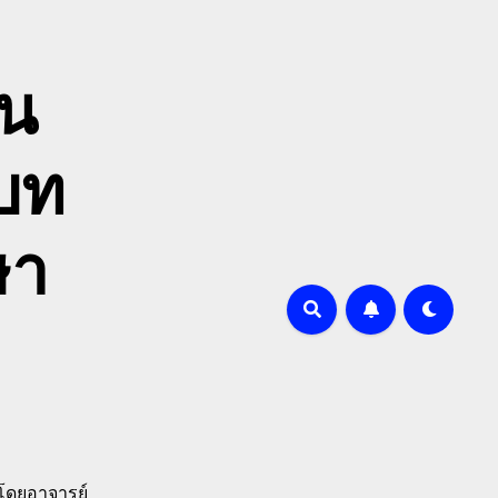
าน
บท
ษา
โดยอาจารย์