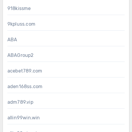
918kissme
9kpluss.com
ABA
ABAGroup2
acebet789.com
aden168ss.com
adm789.vip
allin99win.win