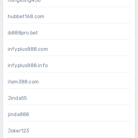
hongkong456
hubbet168.com
ib888pro.bet
infyplus888.com
infyplus888.info
item388.com
Jinda55
jinda888
Joker123