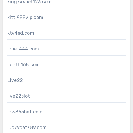
kingxxxbet123.com
kitti999vip.com
ktv4sd.com
lcbet444.com
lionth168.com
Live22
live22slot
lnw365bet.com
luckycat789.com