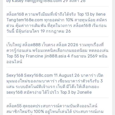
by Kasey hengjing168d.com 29 สิงหา 26
สล็อต168 ความพรีเมียมที่เข้าถึงได้จริง Top 13 by Ilene
Tangtem168e.com ทุกยอดฝาก 10% สายทุนน้อย สมัคร
ด่วน คุ้มค่าการเดิมพัน ที่สุดในวงการ สล็อต168 เริ่มก่อน
วันนี้ มีลุ้นก่อนใคร 19 กรกฎาคม 26
เว็บใหญ่ สล็อต888 เว็บตรง สล็อต 2026 รวมทุกเรื่องที่
ควรรู้ก่อนเล่น พร้อมเทคนิคเลือกเกมยอดนิยม ทดลองเล่น
Top 55 by Francine jin888.asia 4 กันยายน 2569 พนัน
ออนไลน์
Sexy168 Sexy168c.com 11 August 26 บาคาร่า เปิด
มุมมองใหม่ของเกมบาคาร่า เซียนบาคาร่าตัวจริงรับ 3
แสน ระบบอัตโนมัติเจ้าแรก เว็บดี มีโต๊ะให้เลือกเยอะ
sexy168 สมัครง่าย ได้โปรไว Top 3 by Jonelle
สล็อต55 สุดยอดประสบการณ์ความบันเทิงออนไลน์
สมาชิกใหม่รับ 100% อยู่ไหนก็เล่นได้ ประสบการณ์เกม