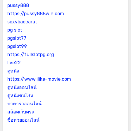
pussy888
https://pussy888win.com
sexybaccarat
pg slot
pgslot77
pgslot99
https://fullslotpg.org
live22
ดูหนัง
https://www.ilike-movie.com
ดูหนังออนไลน์
ดูหนังชนโรง
บาคาร่าออนไลน์
สล็อตเว็บตรง
ซื้อหวยออนไลน์