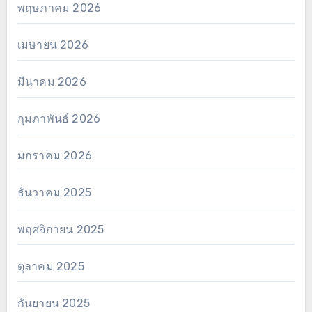
พฤษภาคม 2026
เมษายน 2026
มีนาคม 2026
กุมภาพันธ์ 2026
มกราคม 2026
ธันวาคม 2025
พฤศจิกายน 2025
ตุลาคม 2025
กันยายน 2025