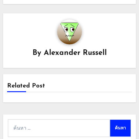
By
Alexander Russell
Related Post
ค้นหา
สำหรับ: