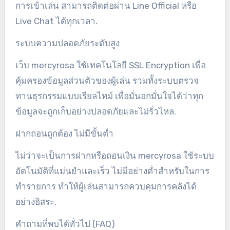
การเข้าเล่น สามารถติดต่อผ่าน Line Official หรือ
Live Chat ได้ทุกเวลา.
ระบบความปลอดภัยระดับสูง
เว็บ mercyrosa ใช้เทคโนโลยี SSL Encryption เพื่อ
คุ้มครองข้อมูลส่วนตัวของผู้เล่น รวมทั้งระบบตรวจ
ทานธุรกรรมแบบเรียลไทม์ เพื่อมั่นอกมั่นใจได้ว่าทุก
ข้อมูลจะถูกเก็บอย่างปลอดภัยและไม่รั่วไหล.
ฝากถอนถูกต้อง ไม่มีขั้นต่ำ
ไม่ว่าจะเป็นการฝากหรือถอนเงิน mercyrosa ใช้ระบบ
อัตโนมัติที่แม่นยำและเร็ว ไม่มีอย่างต่ำสำหรับในการ
ทำรายการ ทำให้ผู้เล่นสามารถควบคุมการคลังได้
อย่างอิสระ.
คำถามที่พบได้ทั่วไป (FAQ)