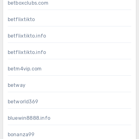
betboxclubs.com
betflixtikto
betflixtikto.info
betflixtikto.info
betm4vip.com
betway
betworld369
bluewin8888.info
bonanza99