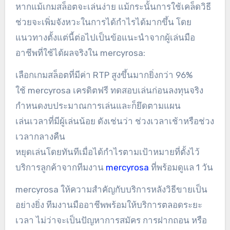
หากแม้เกมสล็อตจะเล่นง่าย แม้กระนั้นการใช้เคล็ดวิธี
ช่วยจะเพิ่มจังหวะในการได้กำไรได้มากขึ้น โดย
แนวทางตั้งแต่นี้ต่อไปเป็นข้อแนะนำจากผู้เล่นมือ
อาชีพที่ใช้ได้ผลจริงใน mercyrosa:
เลือกเกมสล็อตที่มีค่า RTP สูงขึ้นมากยิ่งกว่า 96%
ใช้ mercyrosa เครดิตฟรี ทดสอบเล่นก่อนลงทุนจริง
กำหนดงบประมาณการเล่นและก็ยึดตามแผน
เล่นเวลาที่มีผู้เล่นน้อย ดังเช่นว่า ช่วงเวลาเช้าหรือช่วง
เวลากลางคืน
หยุดเล่นโดยทันทีเมื่อได้กำไรตามเป้าหมายที่ตั้งไว้
บริการลูกค้าจากทีมงาน
mercyrosa
ที่พร้อมดูแล 1 วัน
mercyrosa ให้ความสำคัญกับบริการหลังวิธีขายเป็น
อย่างยิ่ง ทีมงานมืออาชีพพร้อมให้บริการตลอดระยะ
เวลา ไม่ว่าจะเป็นปัญหาการสมัคร การฝากถอน หรือ