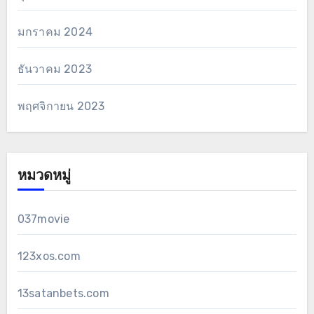
มกราคม 2024
ธันวาคม 2023
พฤศจิกายน 2023
หมวดหมู่
037movie
123xos.com
13satanbets.com