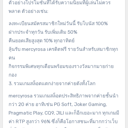
ตัวอย่างโปรโมชั่นที่ได้รับความนิยมที่ผู้เล่นไม่ควร
พลาด ตัวอย่างเช่น:
ลงทะเบียนสมัครสมาชิกใหม่วันนี้ รับโบนัส 100%
ฝากประจำทุกวัน รับเพิ่มเติม 50%
คืนยอดเสียสูงสุด 10% ทุกอาทิตย์
ลุ้นรับ mercyrosa เครดิตฟรี รายวันสำหรับสมาชิกทุก
คน
กิจกรรมพิเศษทุกเดือนพร้อมของรางวัลมากมายก่าย
กอง
3. รวมเกมสล็อตแตกง่ายจากค่ายดังทั้งโลก
mercyrosa รวมเกมสล็อตประสิทธิภาพจากค่ายชั้นนำ
กว่า 20 ค่าย อาทิเช่น PG Soft, Joker Gaming,
Pragmatic Play, CQ9, JILI และก็อีกเยอะมาก ทุกเกมมี
ค่า RTP สูงกว่า 96% ซึ่งก็คือโอกาสชนะที่มากกว่าเว็บ