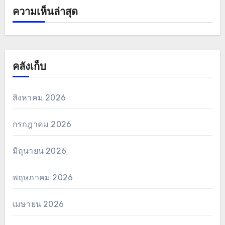
ความเห็นล่าสุด
คลังเก็บ
สิงหาคม 2026
กรกฎาคม 2026
มิถุนายน 2026
พฤษภาคม 2026
เมษายน 2026