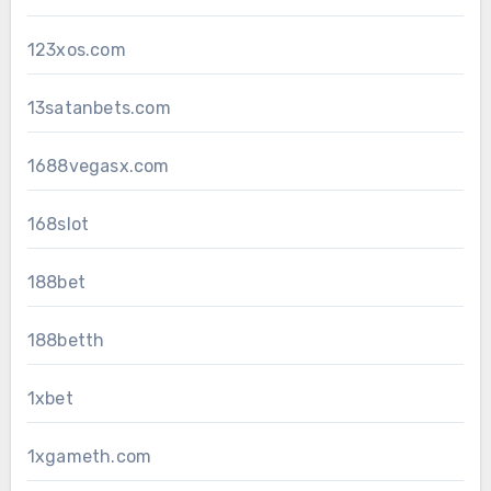
123xos.com
13satanbets.com
1688vegasx.com
168slot
188bet
188betth
1xbet
1xgameth.com