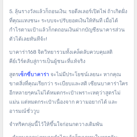
5. ลุ้นรางวัลแล้วก็ถอนเงิน: รอดีลเลอร์เปิดไพ่ ถ้าเกิดฝั่ง
ที่คุณแทงชนะ ระบบจะปรับยอดเงินให้ทันที เมื่อได้
กำไรตามเป้าแล้วก็กดถอนเงินฝากบัญชีธนาคารส่วน
ตัวได้เลยทันทีจ้ะ!
บาคาร่า168 จิตวิทยารวมทั้งเคล็ดลับควบคุมสติ
คีย์เวิร์ดลับสู่การเป็นผู้ชนะที่แท้จริง
สูตร
เซ็กซี่บาคาร่า
จะไม่มีประโยชน์เลยนะ หากคุณ
ขาดสิ่งที่คุณเรียกว่า ระเบียบและสติ เซียนบาคาร่าใคร
อีกหลายๆคนไม่ได้หมดกระเป๋าเพราะเหตุว่าสูตรไม่
แม่น แต่หมดกระเป๋าเนื่องจาก ความอยากได้ และ
อารมณ์ชั่ววูบ
จำทริคกลุ่มนี้ไว้ให้ขึ้นใจก่อนกดวางเดิมพัน