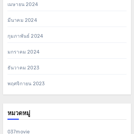
เมษายน 2024
มีนาคม 2024
กุมภาพันธ์ 2024
มกราคม 2024
ธันวาคม 2023
พฤศจิกายน 2023
หมวดหมู่
037movie