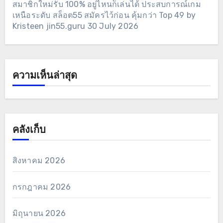
สมาชิกใหม่รับ 100% อยู่ไหนก็เล่นได้ ประสบการณ์เกม
เหนือระดับ สล็อต55 สมัครไว้ก่อน คุ้มกว่า Top 49 by
Kristeen jin55.guru 30 July 2026
ความเห็นล่าสุด
คลังเก็บ
สิงหาคม 2026
กรกฎาคม 2026
มิถุนายน 2026