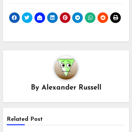
By
Alexander Russell
Related Post