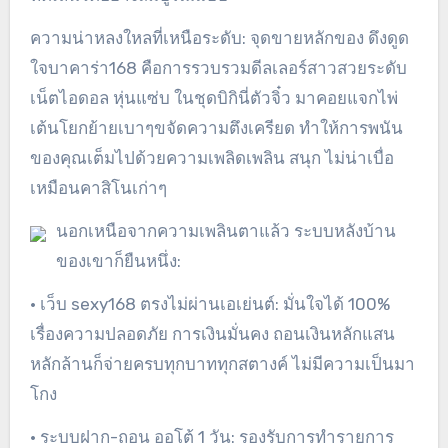
ความน่าหลงใหลที่เหนือระดับ: จุดขายหลักของ ดึงดูด
ใจบาคาร่า168 คือการรวบรวมดีลเลอร์สาวสวยระดับ
เน็ตไอดอล หุ่นแซ่บ ในชุดบิกินี่ตัวจิ๋ว มาคอยแจกไพ่
เต้นโยกย้ายเบาๆขจัดความตึงเครียด ทำให้การพนัน
ของคุณเต็มไปด้วยความเพลิดเพลิน สนุก ไม่น่าเบื่อ
เหมือนคาสิโนเก่าๆ
นอกเหนือจากความเพลินตาแล้ว ระบบหลังบ้าน
ของเขาก็ยืนหนึ่ง:
• เว็บ sexy168 ตรงไม่ผ่านเอเย่นต์: มั่นใจได้ 100%
เรื่องความปลอดภัย การเงินมั่นคง ถอนเงินหลักแสน
หลักล้านก็จ่ายครบทุกบาททุกสตางค์ ไม่มีความเป็นมา
โกง
• ระบบฝาก-ถอน ออโต้ 1 วัน: รองรับการทำรายการ