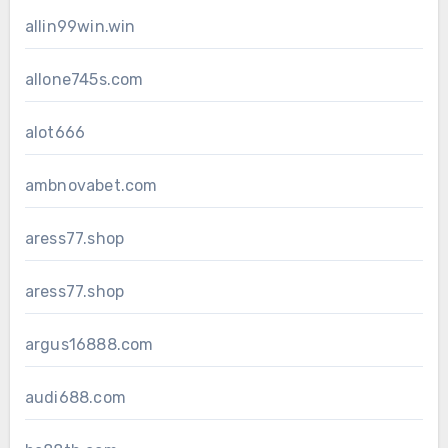
allin99win.win
allone745s.com
alot666
ambnovabet.com
aress77.shop
aress77.shop
argus16888.com
audi688.com