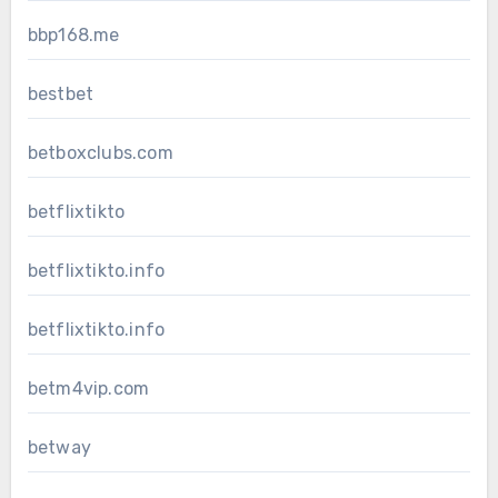
bbp168.me
bestbet
betboxclubs.com
betflixtikto
betflixtikto.info
betflixtikto.info
betm4vip.com
betway