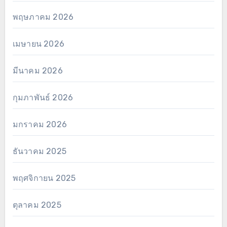
พฤษภาคม 2026
เมษายน 2026
มีนาคม 2026
กุมภาพันธ์ 2026
มกราคม 2026
ธันวาคม 2025
พฤศจิกายน 2025
ตุลาคม 2025