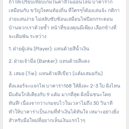
ถ้าให้เปรียบเทียบเกมในคาสิโนออนไลน์ บาคาร่าก็
เหมือนกับ ขวัญใจคนท้องถิ่น ที่ใครๆก็ต้องเล่นจ้ะ กติกา
ง่ายแสนง่าย ไม่สลับซับซ้อนเสมือนไพ่ป๊อกกระดอน
บ้านพวกเราด้วยซ้ำ หน้าที่ของคุณมีเพียง เลือกข้างที่
จะเดิมพัน ระหว่าง
1. ฝ่ายผู้เล่น (Player): แทนด้วยสีน้ำเงิน
2. ฝ่ายเจ้ามือ (Banker): แทนด้วยสีแดง
3. เสมอ (Tie): แทนด้วยสีเขียว (แต้มเสมอกัน)
ดีลเลอร์จะแจกไพ่ บาคาร่า168 ให้ฝั่งละ 2-3 ใบ ฝั่งไหน
มีแต้มใกล้เคียงกับ 9 แต้ม มากที่สุด ฝั่งนั้นชนะโดย
ทันที! เนื่องจากว่าเกมจบไวในเวลาไม่ถึง 30 วินาที
ทำให้บาคาร่าเป็นเกมที่ทำเงินได้ทันใจ เหมาะอย่างยิ่ง
สำหรับมือใหม่ที่อยากเห็นเงินแรกไวๆ