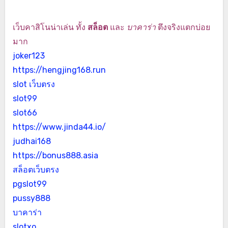
เว็บคาสิโนน่าเล่น ทั้ง
สล็อต
และ
บาคาร่า
ตึงจริงแตกบ่อย
มาก
joker123
https://hengjing168.run
slot เว็บตรง
slot99
slot66
https://www.jinda44.io/
judhai168
https://bonus888.asia
สล็อตเว็บตรง
pgslot99
pussy888
บาคาร่า
slotxo