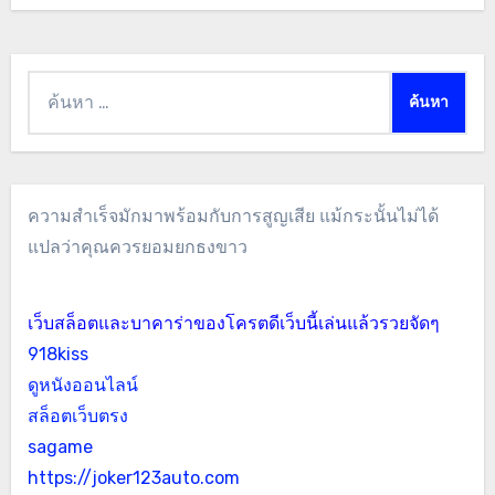
ค้นหา
สำหรับ:
ความสำเร็จมักมาพร้อมกับการสูญเสีย แม้กระนั้นไม่ได้
แปลว่าคุณควรยอมยกธงขาว
เว็บสล็อตและบาคาร่าของโครตดีเว็บนี้เล่นแล้วรวยจัดๆ
918kiss
ดูหนังออนไลน์
สล็อตเว็บตรง
sagame
https://joker123auto.com