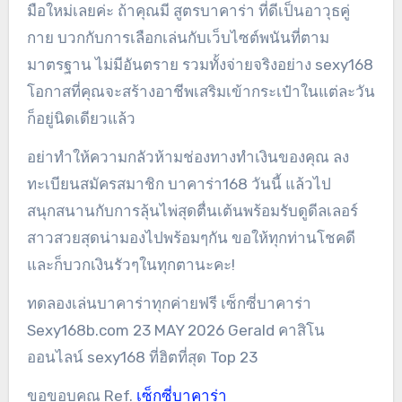
มือใหม่เลยค่ะ ถ้าคุณมี สูตรบาคาร่า ที่ดีเป็นอาวุธคู่
กาย บวกกับการเลือกเล่นกับเว็บไซต์พนันที่ตาม
มาตรฐาน ไม่มีอันตราย รวมทั้งจ่ายจริงอย่าง sexy168
โอกาสที่คุณจะสร้างอาชีพเสริมเข้ากระเป๋าในแต่ละวัน
ก็อยู่นิดเดียวแล้ว
อย่าทำให้ความกลัวห้ามช่องทางทำเงินของคุณ ลง
ทะเบียนสมัครสมาชิก บาคาร่า168 วันนี้ แล้วไป
สนุกสนานกับการลุ้นไพ่สุดตื่นเต้นพร้อมรับดูดีลเลอร์
สาวสวยสุดน่ามองไปพร้อมๆกัน ขอให้ทุกท่านโชคดี
และก็บวกเงินรัวๆในทุกตานะคะ!
ทดลองเล่นบาคาร่าทุกค่ายฟรี เซ็กซี่บาคาร่า
Sexy168b.com 23 MAY 2026 Gerald คาสิโน
ออนไลน์ sexy168 ที่ฮิตที่สุด Top 23
ขอขอบคุณ Ref.
เซ็กซี่บาคาร่า