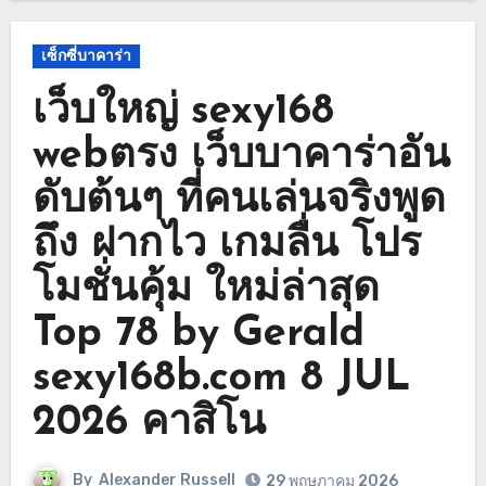
เซ็กซี่บาคาร่า
เว็บใหญ่ sexy168
webตรง เว็บบาคาร่าอัน
ดับต้นๆ ที่คนเล่นจริงพูด
ถึง ฝากไว เกมลื่น โปร
โมชั่นคุ้ม ใหม่ล่าสุด
Top 78 by Gerald
sexy168b.com 8 JUL
2026 คาสิโน
By
Alexander Russell
29 พฤษภาคม 2026